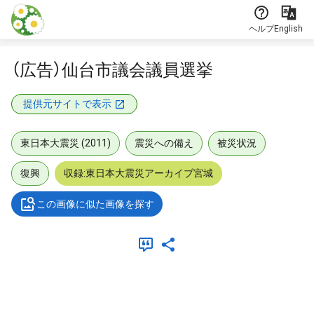
本文に飛ぶ
ヘルプ
English
（広告）仙台市議会議員選挙
提供元サイトで表示
東日本大震災 (2011)
震災への備え
被災状況
復興
収録:東日本大震災アーカイブ宮城
この画像に似た画像を探す
メタデータ