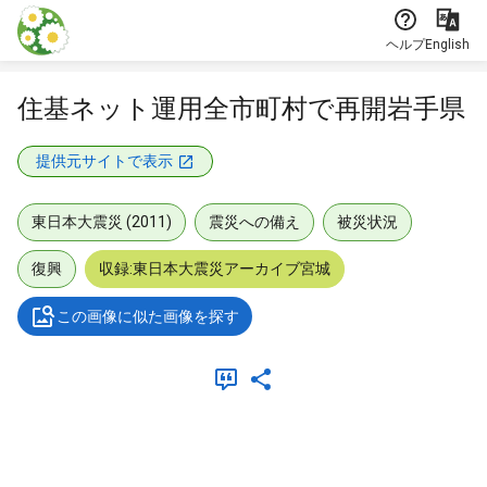
本文に飛ぶ
ヘルプ
English
住基ネット運用全市町村で再開岩手県
提供元サイトで表示
東日本大震災 (2011)
震災への備え
被災状況
復興
収録:東日本大震災アーカイブ宮城
この画像に似た画像を探す
メタデータ