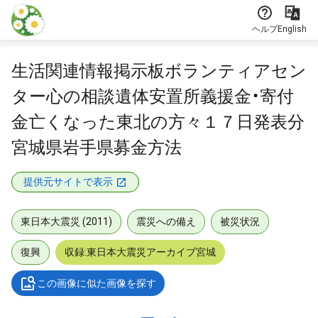
本文に飛ぶ
ヘルプ
English
生活関連情報掲示板ボランティアセン
ター心の相談遺体安置所義援金・寄付
金亡くなった東北の方々１７日発表分
宮城県岩手県募金方法
提供元サイトで表示
東日本大震災 (2011)
震災への備え
被災状況
復興
収録:東日本大震災アーカイブ宮城
この画像に似た画像を探す