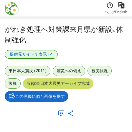
本文に飛ぶ
ヘルプ
English
がれき処理へ対策課来月県が新設、体
制強化
提供元サイトで表示
東日本大震災 (2011)
震災への備え
被災状況
復興
収録:東日本大震災アーカイブ宮城
この画像に似た画像を探す