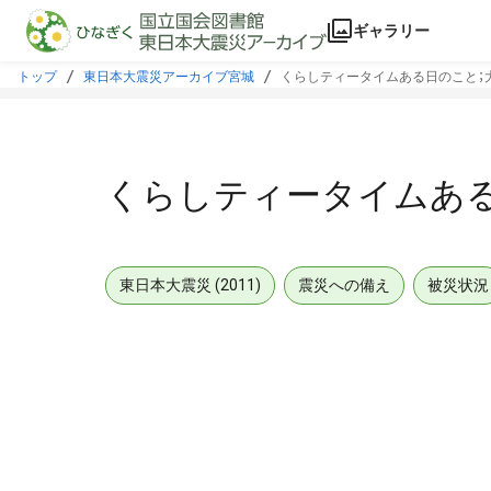
本文に飛ぶ
ギャラリー
トップ
東日本大震災アーカイブ宮城
くらしティータイムある日のこと；
くらしティータイムある
東日本大震災 (2011)
震災への備え
被災状況
メタデータ