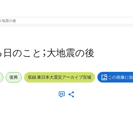
大地震の後
日のこと；大地震の後
復興
収録:東日本大震災アーカイブ宮城
この画像に似