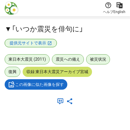
本文に飛ぶ
ヘルプ
English
▼「いつか震災を俳句に」
提供元サイトで表示
東日本大震災 (2011)
震災への備え
被災状況
復興
収録:東日本大震災アーカイブ宮城
この画像に似た画像を探す
メタデータ