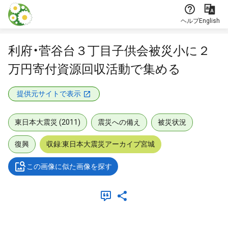
本文に飛ぶ
ヘルプ
English
利府・菅谷台３丁目子供会被災小に２
万円寄付資源回収活動で集める
提供元サイトで表示
東日本大震災 (2011)
震災への備え
被災状況
復興
収録:東日本大震災アーカイブ宮城
この画像に似た画像を探す