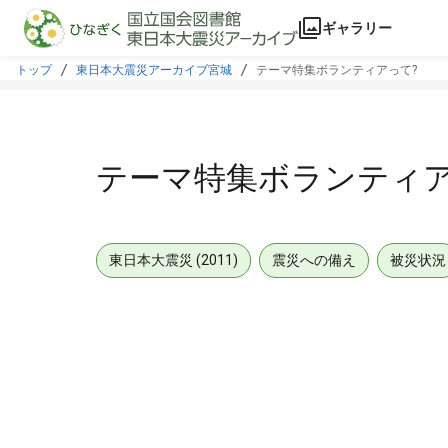
本文に飛ぶ
ギャラリー
トップ
東日本大震災アーカイブ宮城
テーマ特集ボランティアって?
テーマ特集ボランティア
東日本大震災 (2011)
震災への備え
被災状況
メタデータ