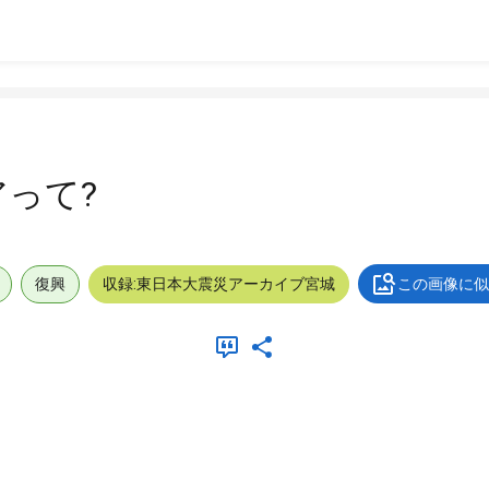
って?
復興
収録:東日本大震災アーカイブ宮城
この画像に似