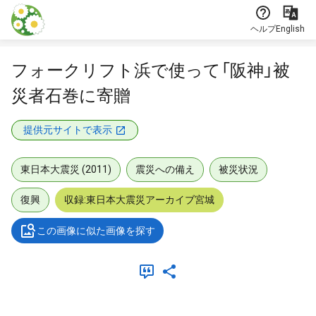
本文に飛ぶ
ヘルプ
English
フォークリフト浜で使って「阪神」被
災者石巻に寄贈
提供元サイトで表示
東日本大震災 (2011)
震災への備え
被災状況
復興
収録:東日本大震災アーカイブ宮城
この画像に似た画像を探す