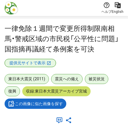
本文に飛ぶ
ヘルプ
English
一律免除１週間で変更所得制限南相
馬・警戒区域の市民税「公平性に問題」
国指摘再議経て条例案を可決
提供元サイトで表示
東日本大震災 (2011)
震災への備え
被災状況
復興
収録:東日本大震災アーカイブ宮城
この画像に似た画像を探す