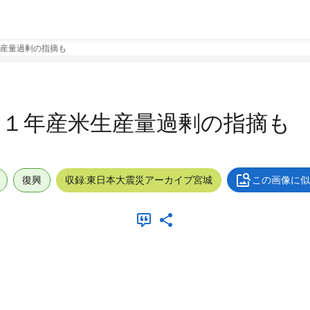
産量過剰の指摘も
１１年産米生産量過剰の指摘も
復興
収録:東日本大震災アーカイブ宮城
この画像に似