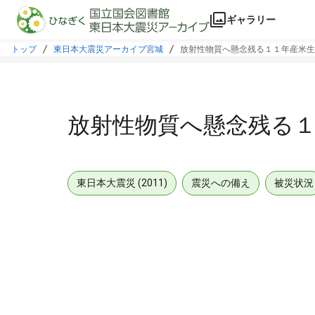
本文に飛ぶ
ギャラリー
トップ
東日本大震災アーカイブ宮城
放射性物質へ懸念残る１１年産米生
放射性物質へ懸念残る
東日本大震災 (2011)
震災への備え
被災状況
メタデータ