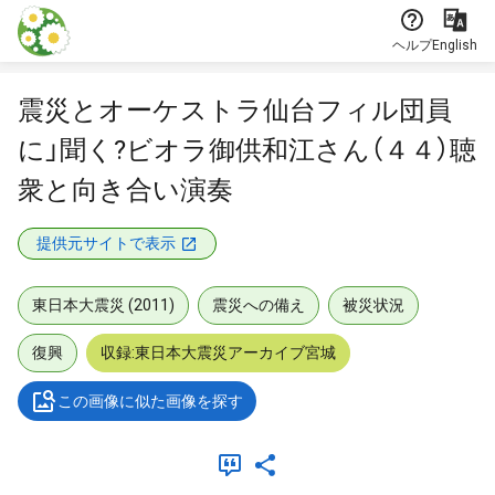
本文に飛ぶ
ヘルプ
English
震災とオーケストラ仙台フィル団員
に」聞く?ビオラ御供和江さん（４４）聴
衆と向き合い演奏
提供元サイトで表示
東日本大震災 (2011)
震災への備え
被災状況
復興
収録:東日本大震災アーカイブ宮城
この画像に似た画像を探す