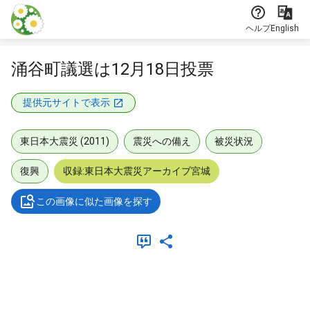
本文に飛ぶ
ヘルプ
English
涌谷町議選は12月18日投票
提供元サイトで表示
東日本大震災 (2011)
震災への備え
被災状況
復興
収録:東日本大震災アーカイブ宮城
この画像に似た画像を探す
メタデータ