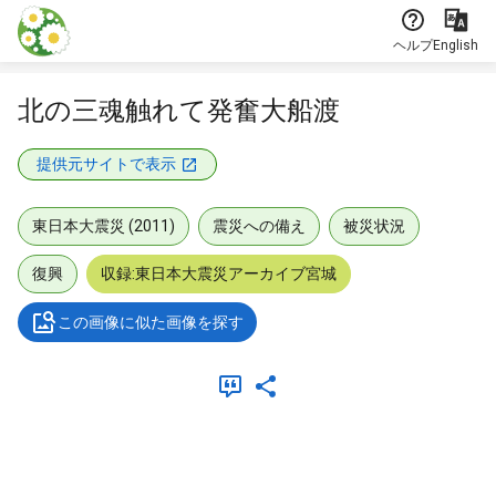
本文に飛ぶ
ヘルプ
English
北の三魂触れて発奮大船渡
提供元サイトで表示
東日本大震災 (2011)
震災への備え
被災状況
復興
収録:東日本大震災アーカイブ宮城
この画像に似た画像を探す
メタデータ