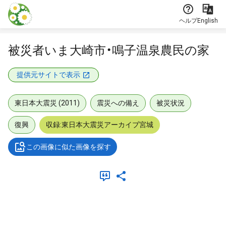
本文に飛ぶ
ヘルプ
English
被災者いま大崎市・鳴子温泉農民の家
提供元サイトで表示
東日本大震災 (2011)
震災への備え
被災状況
復興
収録:東日本大震災アーカイブ宮城
この画像に似た画像を探す
メタデータ