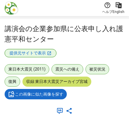
本文に飛ぶ
ヘルプ
English
講演会の企業参加県に公表申し入れ護
憲平和センター
提供元サイトで表示
東日本大震災 (2011)
震災への備え
被災状況
復興
収録:東日本大震災アーカイブ宮城
この画像に似た画像を探す