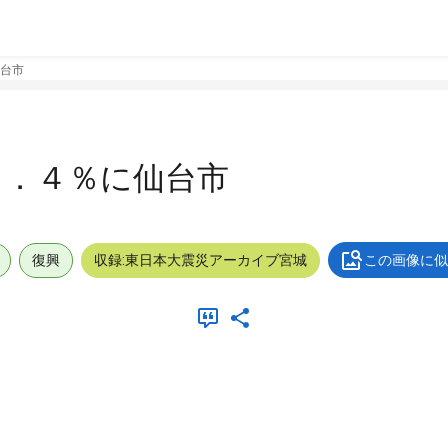
台市
６．４％に仙台市
復興
収録:東日本大震災アーカイブ宮城
この画像に似