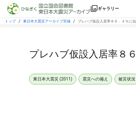
本文に飛ぶ
ギャラリー
トップ
東日本大震災アーカイブ宮城
プレハブ仮設入居率８６．４％に仙
プレハブ仮設入居率８
東日本大震災 (2011)
震災への備え
被災状況
メタデータ