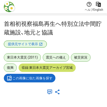
本文に飛ぶ
ヘルプ
English
首相初視察福島再生へ特別立法中間貯
蔵施設、地元と協議
提供元サイトで表示
東日本大震災 (2011)
震災への備え
被災状況
復興
収録:東日本大震災アーカイブ宮城
この画像に似た画像を探す