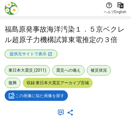
本文に飛ぶ
ヘルプ
English
福島原発事故海洋汚染１．５京ベクレ
ル超原子力機構試算東電推定の３倍
提供元サイトで表示
東日本大震災 (2011)
震災への備え
被災状況
復興
収録:東日本大震災アーカイブ宮城
この画像に似た画像を探す