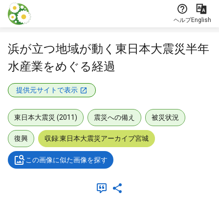
本文に飛ぶ
ヘルプ
English
浜が立つ地域が動く東日本大震災半年
水産業をめぐる経過
提供元サイトで表示
東日本大震災 (2011)
震災への備え
被災状況
復興
収録:東日本大震災アーカイブ宮城
この画像に似た画像を探す