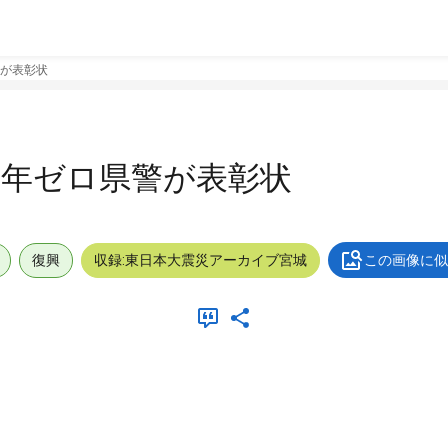
が表彰状
２年ゼロ県警が表彰状
復興
収録:東日本大震災アーカイブ宮城
この画像に似