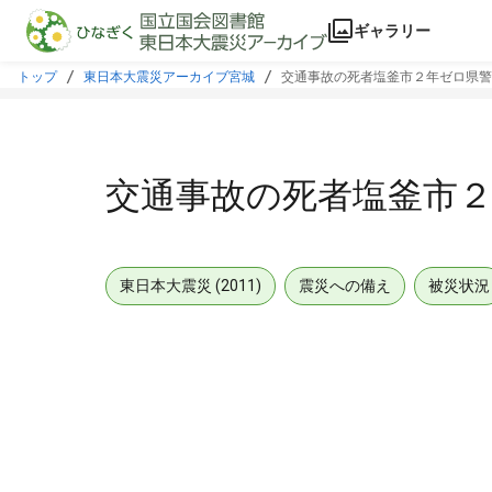
本文に飛ぶ
ギャラリー
トップ
東日本大震災アーカイブ宮城
交通事故の死者塩釜市２年ゼロ県警
交通事故の死者塩釜市
東日本大震災 (2011)
震災への備え
被災状況
メタデータ