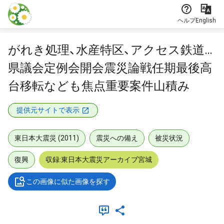
本文に飛ぶ
ヘルプ
English
がれき処理、水産特区、アクセス鉄道…
県議会定例会開会震災論戦任期最後高
台移転なども焦点重要案件山積み
提供元サイトで表示
東日本大震災 (2011)
震災への備え
被災状況
復興
収録:東日本大震災アーカイブ宮城
この画像に似た画像を探す