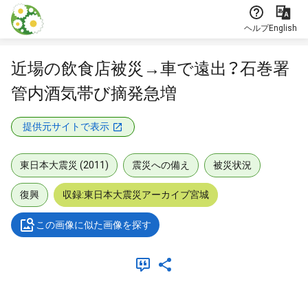
本文に飛ぶ
ヘルプ
English
近場の飲食店被災→車で遠出？石巻署
管内酒気帯び摘発急増
提供元サイトで表示
東日本大震災 (2011)
震災への備え
被災状況
復興
収録:東日本大震災アーカイブ宮城
この画像に似た画像を探す