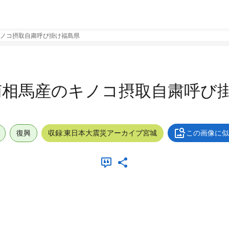
ノコ摂取自粛呼び掛け福島県
南相馬産のキノコ摂取自粛呼び
復興
収録:東日本大震災アーカイブ宮城
この画像に似