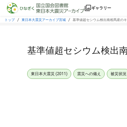
本文に飛ぶ
ギャラリー
トップ
東日本大震災アーカイブ宮城
基準値超セシウム検出南相馬産のキ
基準値超セシウム検出
東日本大震災 (2011)
震災への備え
被災状況
メタデータ