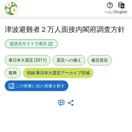
本文に飛ぶ
ヘルプ
English
津波避難者２万人面接内閣府調査方針
提供元サイトで表示
東日本大震災 (2011)
震災への備え
被災状況
復興
収録:東日本大震災アーカイブ宮城
この画像に似た画像を探す
メタデータ