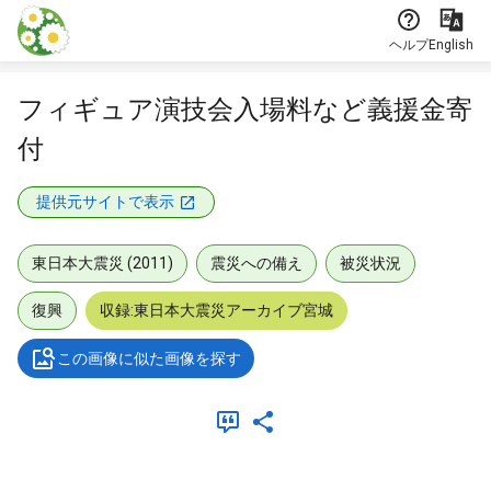
本文に飛ぶ
ヘルプ
English
フィギュア演技会入場料など義援金寄
付
提供元サイトで表示
東日本大震災 (2011)
震災への備え
被災状況
復興
収録:東日本大震災アーカイブ宮城
この画像に似た画像を探す