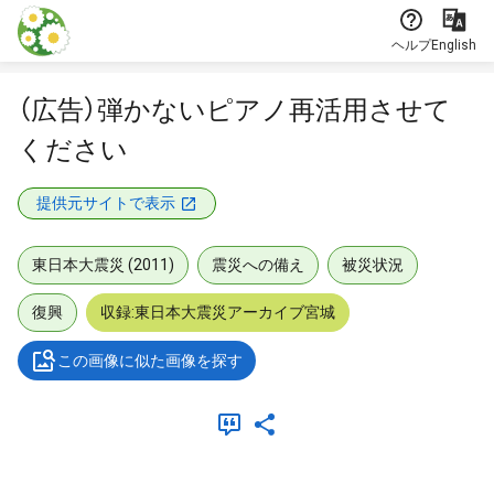
本文に飛ぶ
ヘルプ
English
（広告）弾かないピアノ再活用させて
ください
提供元サイトで表示
東日本大震災 (2011)
震災への備え
被災状況
復興
収録:東日本大震災アーカイブ宮城
この画像に似た画像を探す