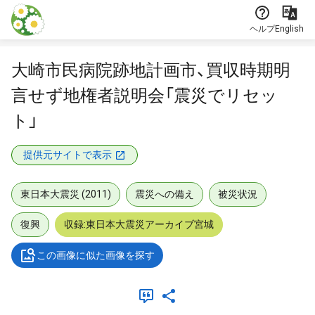
本文に飛ぶ
ヘルプ
English
大崎市民病院跡地計画市、買収時期明
言せず地権者説明会「震災でリセッ
ト」
提供元サイトで表示
東日本大震災 (2011)
震災への備え
被災状況
復興
収録:東日本大震災アーカイブ宮城
この画像に似た画像を探す