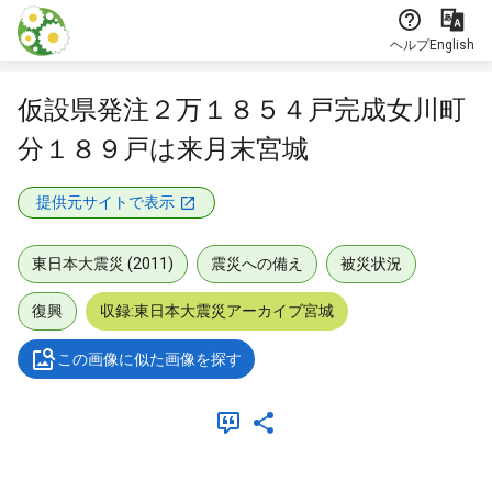
本文に飛ぶ
ヘルプ
English
仮設県発注２万１８５４戸完成女川町
分１８９戸は来月末宮城
提供元サイトで表示
東日本大震災 (2011)
震災への備え
被災状況
復興
収録:東日本大震災アーカイブ宮城
この画像に似た画像を探す