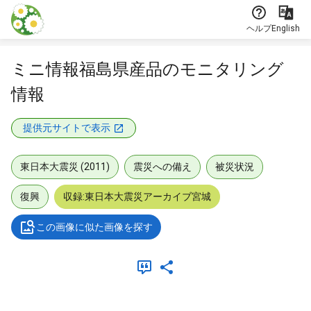
本文に飛ぶ
ヘルプ
English
ミニ情報福島県産品のモニタリング
情報
提供元サイトで表示
東日本大震災 (2011)
震災への備え
被災状況
復興
収録:東日本大震災アーカイブ宮城
この画像に似た画像を探す