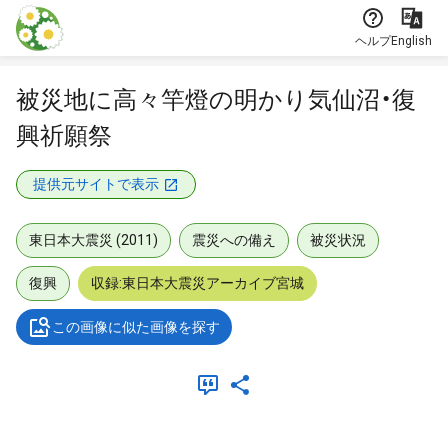
本文に飛ぶ
ヘルプ
English
被災地に高々竿燈の明かり気仙沼・復
興祈願祭
提供元サイトで表示
東日本大震災 (2011)
震災への備え
被災状況
復興
収録:東日本大震災アーカイブ宮城
この画像に似た画像を探す