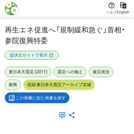
本文に飛ぶ
ヘルプ
English
再生エネ促進へ「規制緩和急ぐ」首相・
参院復興特委
提供元サイトで表示
東日本大震災 (2011)
震災への備え
被災状況
復興
収録:東日本大震災アーカイブ宮城
この画像に似た画像を探す