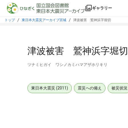
本文に飛ぶ
ギャラリー
トップ
東日本大震災アーカイブ宮城
津波被害 鷲神浜字堀切
津波被害 鷲神浜字堀切
ツナミヒガイ ワシノカミハマアザホリキリ
東日本大震災 (2011)
震災への備え
被災状況