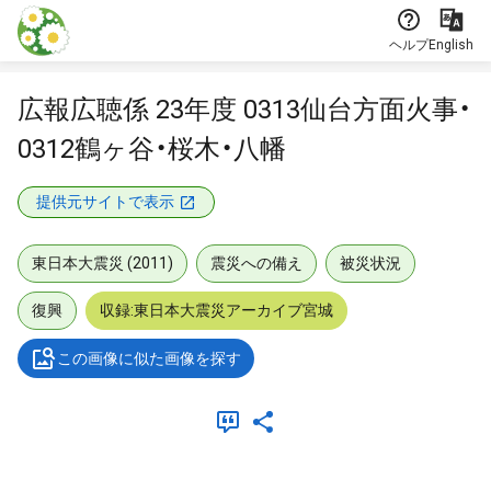
本文に飛ぶ
ヘルプ
English
広報広聴係 23年度 0313仙台方面火事・
0312鶴ヶ谷・桜木・八幡
提供元サイトで表示
東日本大震災 (2011)
震災への備え
被災状況
復興
収録:東日本大震災アーカイブ宮城
この画像に似た画像を探す