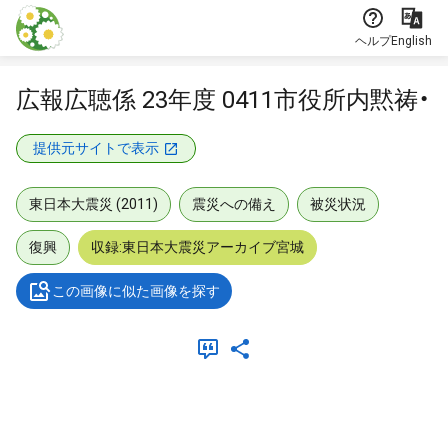
本文に飛ぶ
ヘルプ
English
広報広聴係 23年度 0411市役所内黙祷・
提供元サイトで表示
東日本大震災 (2011)
震災への備え
被災状況
復興
収録:東日本大震災アーカイブ宮城
この画像に似た画像を探す
メタデータ