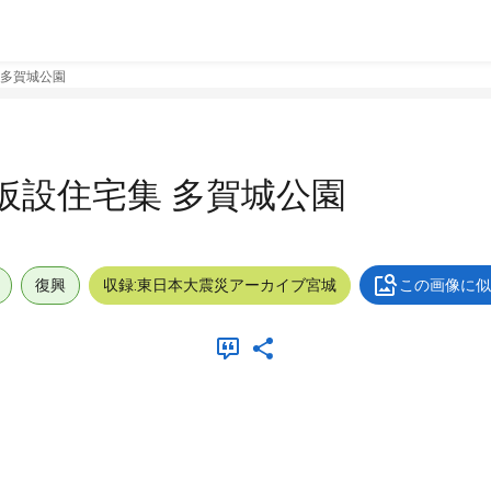
 多賀城公園
6仮設住宅集 多賀城公園
復興
収録:東日本大震災アーカイブ宮城
この画像に似