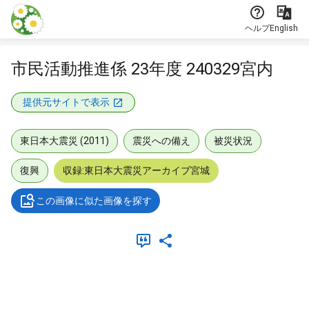
本文に飛ぶ
ヘルプ
English
市民活動推進係 23年度 240329宮内
提供元サイトで表示
東日本大震災 (2011)
震災への備え
被災状況
復興
収録:東日本大震災アーカイブ宮城
この画像に似た画像を探す
メタデータ