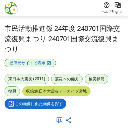
本文に飛ぶ
ヘルプ
English
市民活動推進係 24年度 240701国際交
流復興まつり 240701国際交流復興ま
つり
提供元サイトで表示
東日本大震災 (2011)
震災への備え
被災状況
復興
収録:東日本大震災アーカイブ宮城
この画像に似た画像を探す