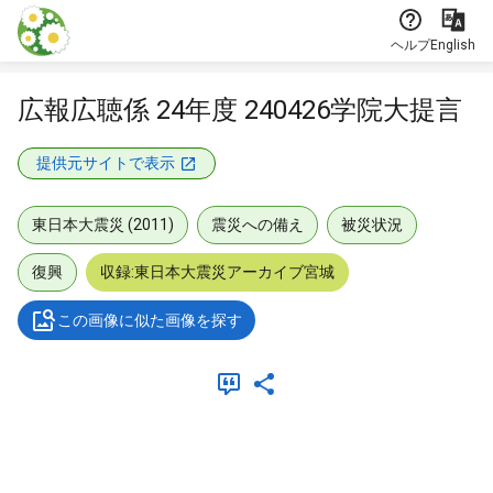
本文に飛ぶ
ヘルプ
English
広報広聴係 24年度 240426学院大提言
提供元サイトで表示
東日本大震災 (2011)
震災への備え
被災状況
復興
収録:東日本大震災アーカイブ宮城
この画像に似た画像を探す
メタデータ