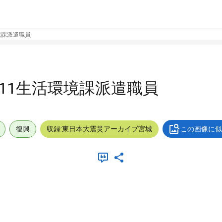
環境課派遣職員
0611生活環境課派遣職員
復興
収録:東日本大震災アーカイブ宮城
この画像に似