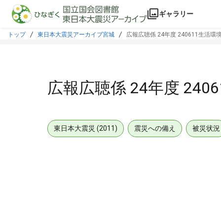
本文に飛ぶ
ギャラリー
トップ
東日本大震災アーカイブ宮城
広報広聴係 24年度 240611生活
広報広聴係 24年度 24
東日本大震災 (2011)
震災への備え
被災状況
メタデータ