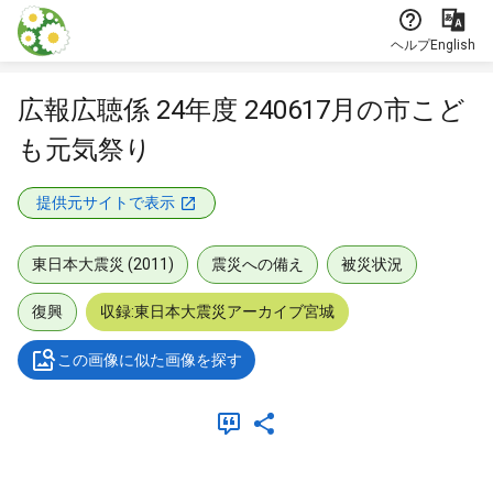
本文に飛ぶ
ヘルプ
English
広報広聴係 24年度 240617月の市こど
も元気祭り
提供元サイトで表示
東日本大震災 (2011)
震災への備え
被災状況
復興
収録:東日本大震災アーカイブ宮城
この画像に似た画像を探す