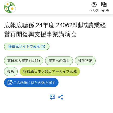
本文に飛ぶ
ヘルプ
English
広報広聴係 24年度 240628地域農業経
営再開復興支援事業講演会
提供元サイトで表示
東日本大震災 (2011)
震災への備え
被災状況
復興
収録:東日本大震災アーカイブ宮城
この画像に似た画像を探す