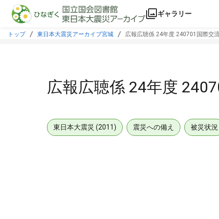
本文に飛ぶ
ギャラリー
トップ
東日本大震災アーカイブ宮城
広報広聴係 24年度 240701国際
広報広聴係 24年度 24
東日本大震災 (2011)
震災への備え
被災状況
メタデータ