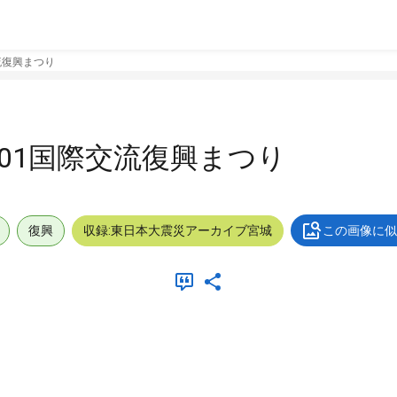
交流復興まつり
0701国際交流復興まつり
復興
収録:東日本大震災アーカイブ宮城
この画像に似