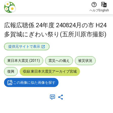
本文に飛ぶ
ヘルプ
English
広報広聴係 24年度 240824月の市 H24
多賀城にぎわい祭り(五所川原市撮影)
提供元サイトで表示
東日本大震災 (2011)
震災への備え
被災状況
復興
収録:東日本大震災アーカイブ宮城
この画像に似た画像を探す