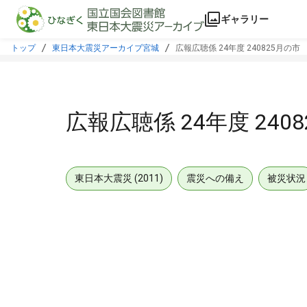
本文に飛ぶ
ギャラリー
トップ
東日本大震災アーカイブ宮城
広報広聴係 24年度 240825月の市
広報広聴係 24年度 240
東日本大震災 (2011)
震災への備え
被災状況
メタデータ