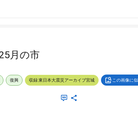
825月の市
復興
収録:東日本大震災アーカイブ宮城
この画像に似