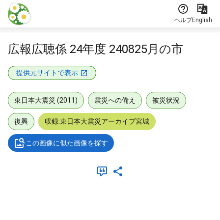
本文に飛ぶ
ヘルプ
English
広報広聴係 24年度 240825月の市
提供元サイトで表示
東日本大震災 (2011)
震災への備え
被災状況
復興
収録:東日本大震災アーカイブ宮城
この画像に似た画像を探す
メタデータ