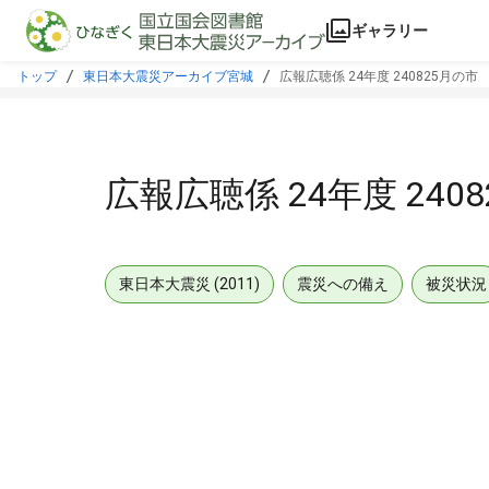
本文に飛ぶ
ギャラリー
トップ
東日本大震災アーカイブ宮城
広報広聴係 24年度 240825月の市
広報広聴係 24年度 240
東日本大震災 (2011)
震災への備え
被災状況
メタデータ