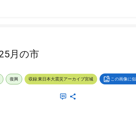
825月の市
復興
収録:東日本大震災アーカイブ宮城
この画像に似