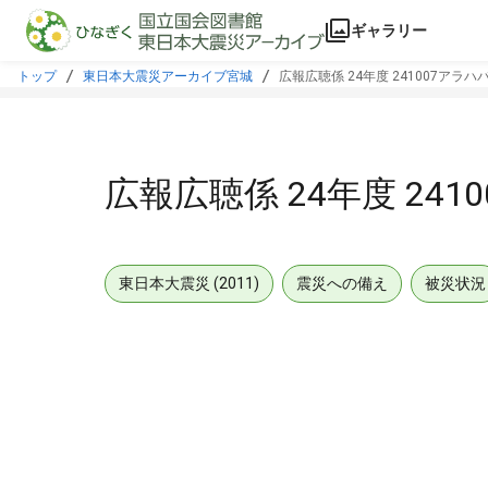
本文に飛ぶ
ギャラリー
トップ
東日本大震災アーカイブ宮城
広報広聴係 24年度 241007アラハ
広報広聴係 24年度 241
東日本大震災 (2011)
震災への備え
被災状況
メタデータ