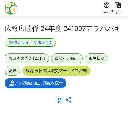
本文に飛ぶ
ヘルプ
English
広報広聴係 24年度 241007アラハバキ
提供元サイトで表示
東日本大震災 (2011)
震災への備え
被災状況
復興
収録:東日本大震災アーカイブ宮城
この画像に似た画像を探す
メタデータ