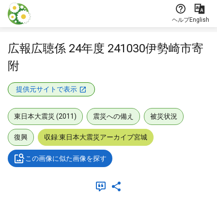
本文に飛ぶ
ヘルプ
English
広報広聴係 24年度 241030伊勢崎市寄
附
提供元サイトで表示
東日本大震災 (2011)
震災への備え
被災状況
復興
収録:東日本大震災アーカイブ宮城
この画像に似た画像を探す